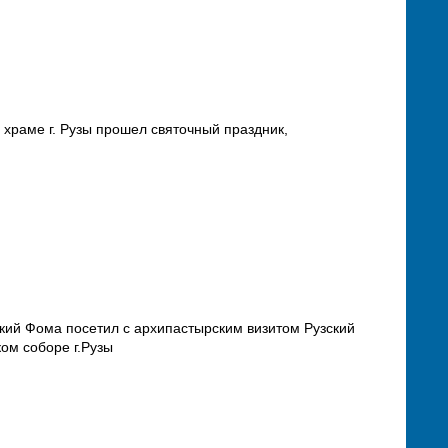
храме г. Рузы прошел святочный праздник,
ский Фома посетил с архипастырским визитом Рузский
ком соборе г.Рузы