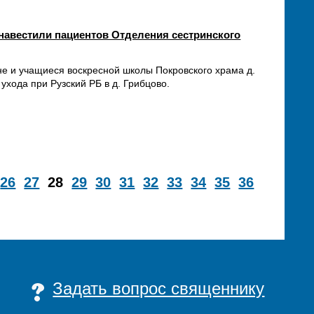
навестили пациентов Отделения сестринского
не и учащиеся воскресной школы Покровского храма д.
ухода при Рузский РБ в д. Грибцово.
26
27
28
29
30
31
32
33
34
35
36
Задать вопрос священнику