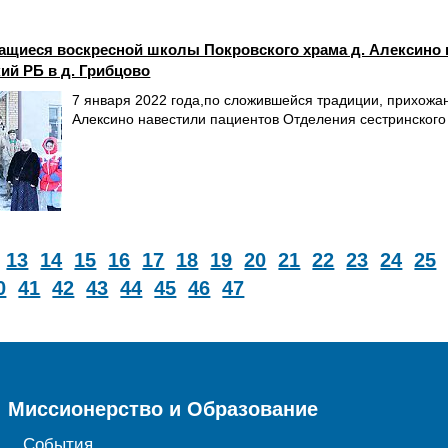
ащиеся воскресной школы Покровского храма д. Алексино 
кий РБ в д. Грибцово
7 января 2022 года,по сложившейся традиции, прихожа
Алексино навестили пациентов Отделения сестринского 
13
14
15
16
17
18
19
20
21
22
23
24
25
0
41
42
43
44
45
46
47
Миссионерство и Образование
События