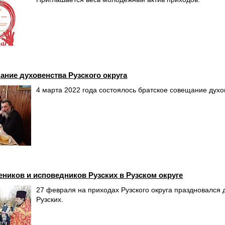
ание духовенства Рузского округа
4 марта 2022 года состоялось братское совещание духов
ников и исповедников Рузских в Рузском округе
27 февраля на приходах Рузского округа праздновался
Рузских.