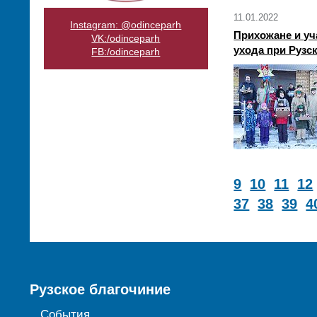
11.01.2022
Instagram: @odinceparh
Прихожане и уч
VK:/odinceparh
ухода при Рузс
FB:/odinceparh
9
10
11
12
37
38
39
4
Рузское благочиние
События