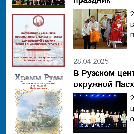
праздник
2
п
28.04.2025
В Рузском цен
окружной Пас
2
ц