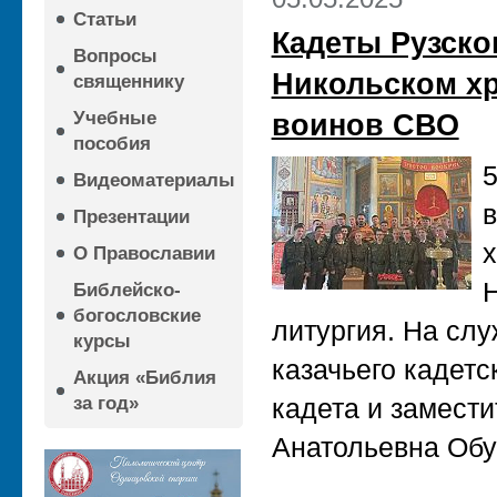
Статьи
Кадеты Рузско
Вопросы
Никольском хр
священнику
Учебные
воинов СВО
пособия
5
Видеоматериалы
в
Презентации
х
О Православии
Библейско-
богословские
литургия. На сл
курсы
казачьего кадетс
Акция «Библия
за год»
кадета и замест
Анатольевна Обу