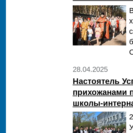
В
х
с
б
С
28.04.2025
Настоятель Ус
прихожанами п
школы-интерн
2
У