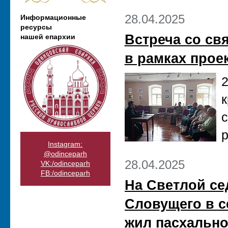
28.04.2025
Информационные
ресурсы
Встреча со с
нашей епархии
в рамках прое
2
к
р
Instagram:
@odinceparh
28.04.2025
VK:/odinceparh
FB:/odinceparh
На Светлой се
Словущего в с
жил пасхальн