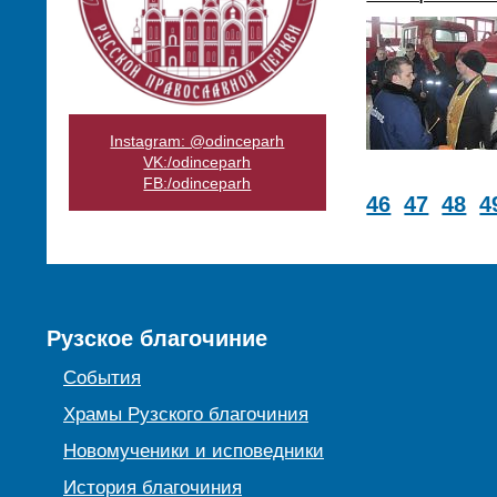
Instagram: @odinceparh
VK:/odinceparh
FB:/odinceparh
46
47
48
4
Рузское благочиние
События
Храмы Рузского благочиния
Новомученики и исповедники
История благочиния