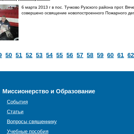
6 марта 2013 г в пос. Тучково Рузского района прот. В
совершено освящение новопостроенного Пожарного де
9
50
51
52
53
54
55
56
57
58
59
60
61
6
Миссионерство и Образование
События
Статьи
Вопросы священнику
Учебные пособия