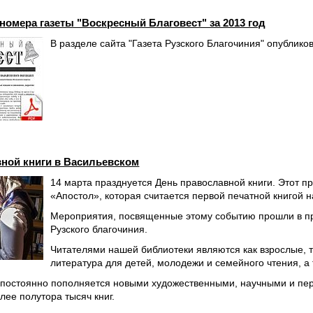
омера газеты "Воскресный Благовест" за 2013 год
В разделе сайта "Газета Рузского Благочиния" опублико
ной книги в Васильевском
14 марта празднуется День православной книги. Этот п
«Апостол», которая считается первой печатной книгой н
Мероприятия, посвященные этому событию прошли в п
Рузского благочиния.
Читателями нашей библиотеки являются как взрослые, т
литература для детей, молодежи и семейного чтения, а 
 постоянно пополняется новыми художественными, научными и пе
лее полутора тысяч книг.