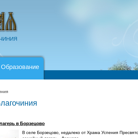
ОЧИНИЯ
 Образование
иния
Благочиния
лагерь в Борзецово
В селе Борзецово, недалеко от Храма Успения Пресвя