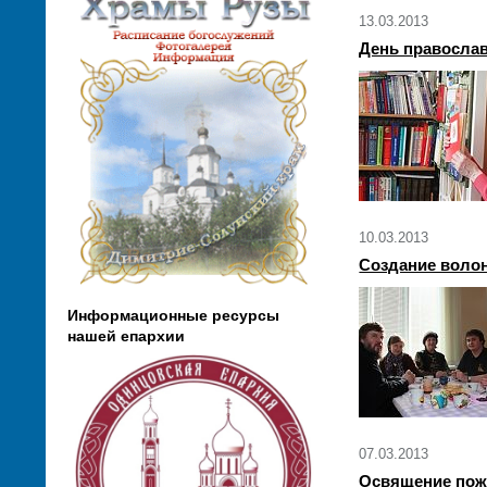
13.03.2013
День православ
10.03.2013
Создание волон
Информационные ресурсы
нашей епархии
07.03.2013
Освящение пожа