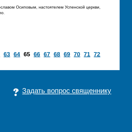
ячеславом Осиповым, настоятелем Успенской церкви,
по.
2
63
64
65
66
67
68
69
70
71
72
Задать вопрос священнику