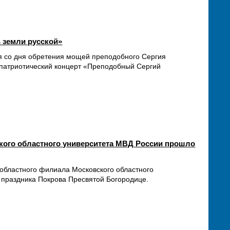
ь земли русской»
ия со дня обретения мощей преподобного Сергия
о-патриотический концерт «Преподобный Сергий
кого областного университета МВД России прошло
 областного филиала Московского областного
 праздника Покрова Пресвятой Богородице.