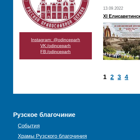
13.09.2022
XI Елисаветинс
Instagram: @odinceparh
VK:/odinceparh
FB:/odinceparh
1
2
3
4
Рузское благочиние
События
Храмы Рузского благочиния