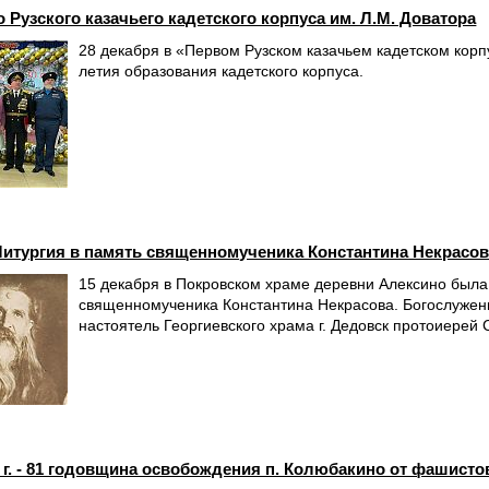
 Рузского казачьего кадетского корпуса им. Л.М. Доватора
28 декабря в «Первом Рузском казачьем кадетском корп
летия образования кадетского корпуса.
итургия в память священномученика Константина Некрасо
15 декабря в Покровском храме деревни Алексино была
священномученика Константина Некрасова. Богослужени
настоятель Георгиевского храма г. Дедовск протоиерей
2 г. - 81 годовщина освобождения п. Колюбакино от фашист