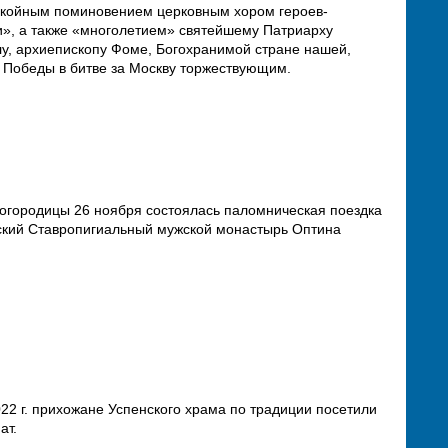
покойным поминовением церковным хором героев-
и», а также «многолетием» святейшему Патриарху
, архиепископу Фоме, Богохранимой стране нашей,
ь Победы в битве за Москву торжествующим.
огородицы 26 ноября состоялась паломническая поездка
нский Ставропигиальный мужской монастырь Оптина
22 г. прихожане Успенского храма по традиции посетили
ат.