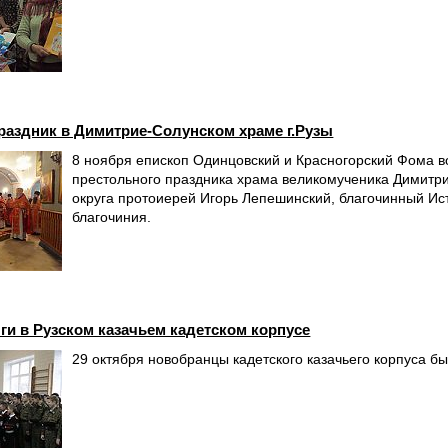
аздник в Димитрие-Солунском храме г.Рузы
8 ноября епископ Одинцовский и Красногорский Фома в
престольного праздника храма великомученика Димитри
округа протоиерей Игорь Лепешинский, благочинный Ис
благочиния.
ги в Рузском казачьем кадетском корпусе
29 октября новобранцы кадетского казачьего корпуса б