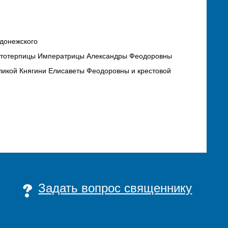
донежского
растотерпицы Императрицы Александры Феодоровны
ликой Княгини Елисаветы Феодоровны и крестовой
Задать вопрос священнику