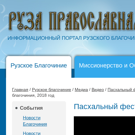
ИНФОРМАЦИОННЫЙ ПОРТАЛ РУЗСКОГО БЛАГОЧ
Рузское Благочиние
Миссионерство и О
Главная
/
Рузское благочиние
/
Медиа
/
Видео
/
Пасхальный ф
благочиния, 2018 год
Пасхальный фест
События
Новости
Благочиния
Новости