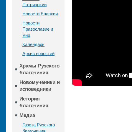
Патриархии
Новости Епархии
Новости
Православие и
мир
Календарь
Архив новостей
Храмы Рузского
благочиния
Новомученики и
исповедники
История
благочиния
Медиа
Газета Рузского
благочиния