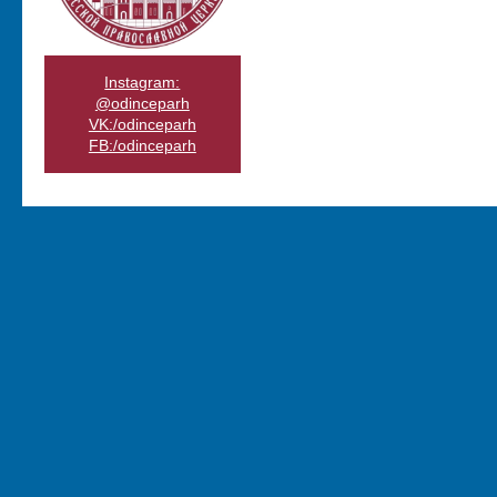
Instagram:
@odinceparh
VK:/odinceparh
FB:/odinceparh