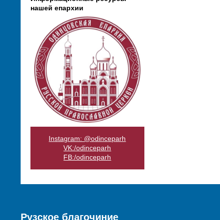
нашей епархии
Instagram: @odinceparh
VK:/odinceparh
FB:/odinceparh
Рузское благочиние