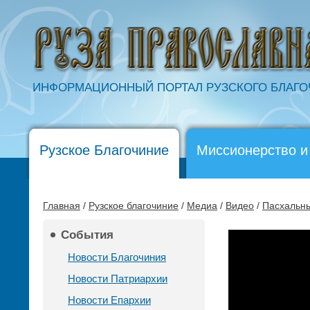
ИНФОРМАЦИОННЫЙ ПОРТАЛ РУЗСКОГО БЛАГ
Рузское Благочиние
Миссионерство и
Главная
/
Рузское благочиние
/
Медиа
/
Видео
/
Пасхальны
События
Новости Благочиния
Новости Патриархии
Новости Епархии