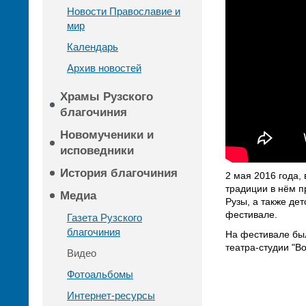
Новости Православие и
мир
Календарь
Архив новостей
Храмы Рузского
благочиния
Новомученики и
исповедники
История благочиния
2 мая 2016 года,
традиции в нём п
Медиа
Рузы, а также де
фестивале.
Газета Рузского
благочиния
На фестивале был
театра-студии "В
Видео
Фотоальбомы
Интернет-ресурсы