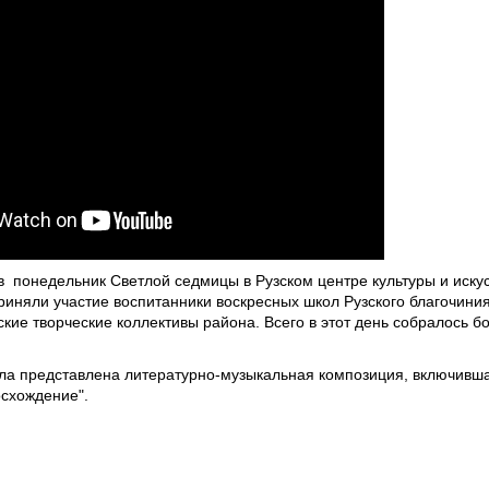
 в понедельник Светлой седмицы в Рузском центре культуры и иск
риняли участие воспитанники воскресных школ Рузского благочини
тские творческие коллективы района. Всего в этот день собралось б
а представлена литературно-музыкальная композиция, включившая
осхождение".