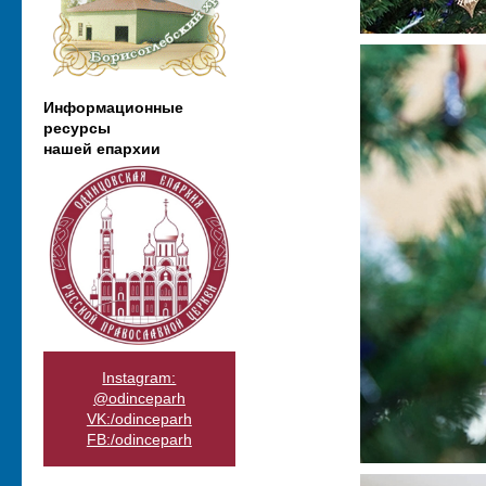
Информационные
ресурсы
нашей епархии
Instagram:
@odinceparh
VK:/odinceparh
FB:/odinceparh