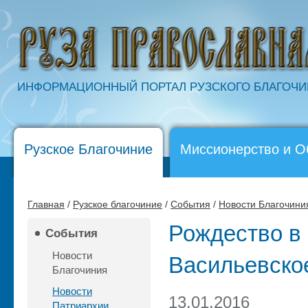
ИНФОРМАЦИОННЫЙ ПОРТАЛ РУЗСКОГО БЛАГОЧ
Рузское Благочиние
Миссионерство и О
Главная
/
Рузское благочиние
/
События
/
Новости Благочини
Рождество в
События
Новости
Васильевско
Благочиния
Новости
13.01.2016
Патриархии