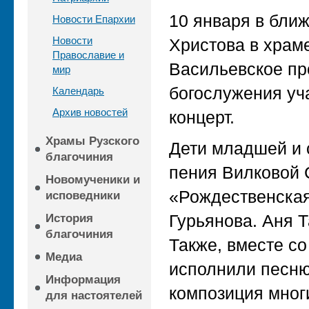
10 января в бли
Новости Епархии
Новости
Христова в храм
Православие и
Васильевское пр
мир
богослужения уч
Календарь
Архив новостей
концерт.
Храмы Рузского
Дети младшей и 
благочиния
пения Вилковой
Новомученики и
«Рождественская
исповедники
Гурьянова. Аня 
История
благочиния
Также, вместе с
Медиа
исполнили песню 
Информация
композиция мног
для настоятелей