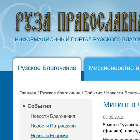
ИНФОРМАЦИОННЫЙ ПОРТАЛ РУЗСКОГО БЛАГ
Рузское Благочиние
Миссионерство и
Главная
/
Рузское благочиние
/
События
/
Новости Благоч
Митинг в
События
Новости Благочиния
06.05.2012
5 мая в Тучковс
Новости Патриархии
(филиал), приход
Новости Епархии
Многие преподава