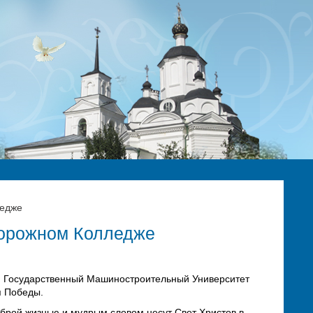
ледже
дорожном Колледже
ий Государственный Машиностроительный Университет
я Победы.
брой жизнью и мудрым словом несут Свет Христов в