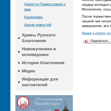
Новости Православие и
сердца молодых р
мир
Москаленко, осущ
После торжествен
Календарь
чашкой чая читал
Архив новостей
завершение, все
Назад к списку н
Храмы Рузского
благочиния
Поделиться…
Новомученики и
исповедники
История благочиния
Медиа
Информация для
настоятелей