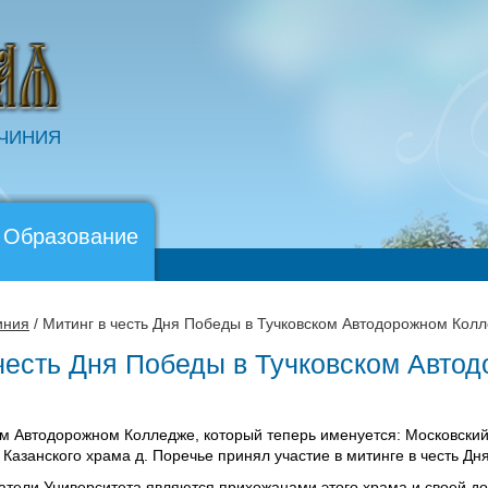
ОЧИНИЯ
 Образование
иния
/ Митинг в честь Дня Победы в Тучковском Автодорожном Кол
 честь Дня Победы в Тучковском Авто
ком Автодорожном Колледже, который теперь именуется: Московск
 Казанского храма д. Поречье принял участие в митинге в честь Дн
тели Университета являются прихожанами этого храма и своей до