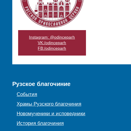
Instagram: @odinceparh
VK:/odinceparh
FB:/odinceparh
Рузское благочиние
События
Храмы Рузского благочиния
Новомученики и исповедники
История благочиния