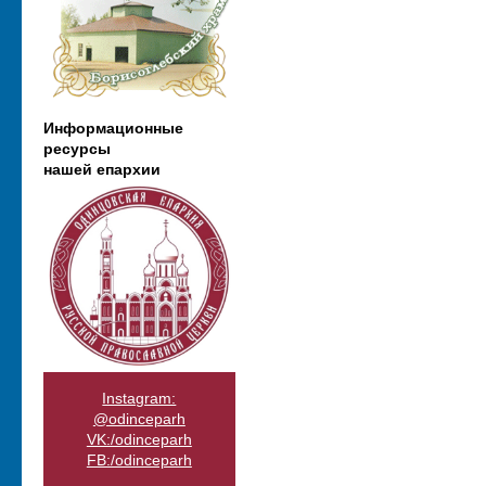
Информационные
ресурсы
нашей епархии
Instagram:
@odinceparh
VK:/odinceparh
FB:/odinceparh