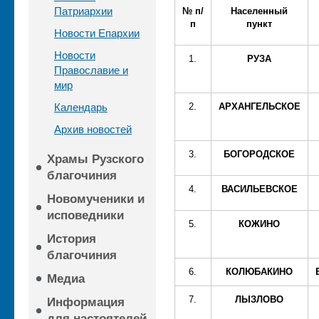
Патриархии
№ п
/
Населенный
п
пункт
Новости Епархии
Новости
1.
РУЗА
Православие и
мир
Календарь
2.
АРХАНГЕЛЬСКОЕ
Архив новостей
3.
БОГОРОДСКОЕ
Храмы Рузского
благочиния
4.
ВАСИЛЬЕВСКОЕ
Новомученики и
исповедники
5.
КОЖИНО
История
благочиния
6.
КОЛЮБАКИНО
Медиа
7.
ЛЫЗЛОВО
Информация
для настоятелей