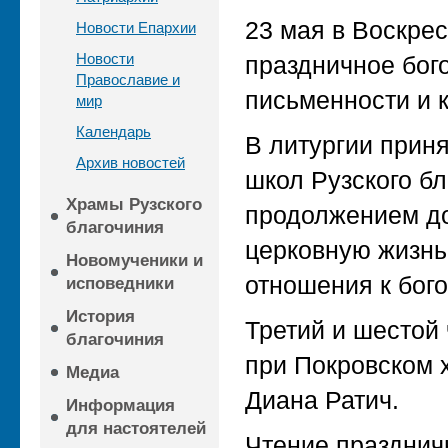
23 мая в Воскре
Новости Епархии
Новости
праздничное бог
Православие и
письменности и к
мир
Календарь
В литургии прин
Архив новостей
школ Рузского б
Храмы Рузского
продолжением до
благочиния
церковную жизнь 
Новомученики и
отношения к бог
исповедники
История
Третий и шестой
благочиния
при Покровском 
Медиа
Диана Ратич.
Информация
для настоятелей
Чтение празднич