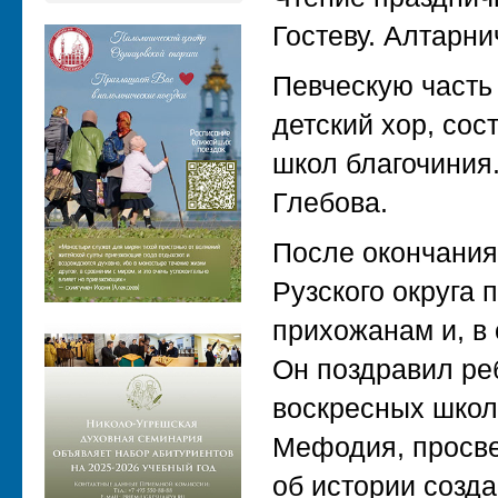
Гостеву. Алтарн
Певческую часть
детский хор, со
школ благочиния
Глебова.
После окончания
Рузского округа 
прихожанам и, в 
Он поздравил реб
воскресных школ
Мефодия, просве
об истории созд