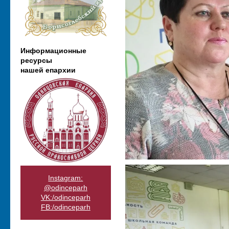
Информационные
ресурсы
нашей епархии
Instagram:
@odinceparh
VK:/odinceparh
FB:/odinceparh