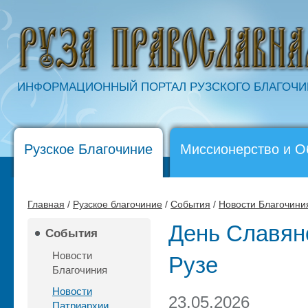
ИНФОРМАЦИОННЫЙ ПОРТАЛ РУЗСКОГО БЛАГОЧ
Рузское Благочиние
Миссионерство и О
Главная
/
Рузское благочиние
/
События
/
Новости Благочини
День Славянс
События
Новости
Рузе
Благочиния
Новости
23.05.2026
Патриархии