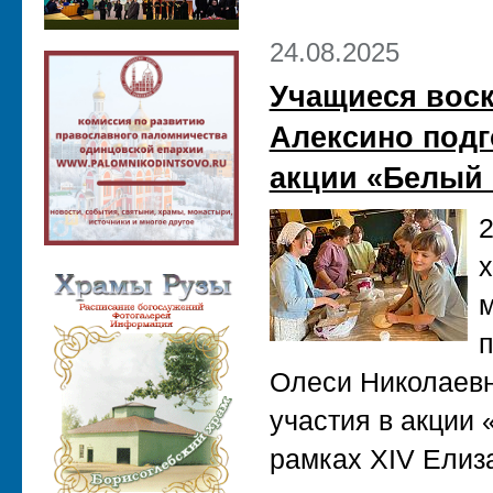
24.08.2025
Учащиеся воск
Алексино подг
акции «Белый 
2
х
м
п
Олеси Николаевн
участия в акции 
рамках XIV Елиз