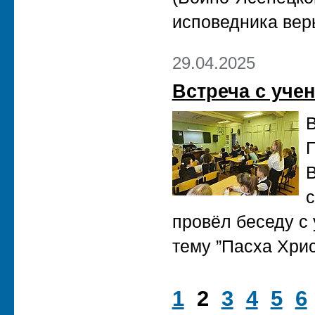
исповедника вер
29.04.2025
Встреча с уче
В
П
В
провёл беседу с 
тему ”Пасха Хрис
1
2
3
4
5
6